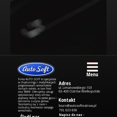
Menu
Firma AUTO SOFT to specjalista
Adres
w chiptuningu i modyfikacjach
programowych samochodów
ul. Limanowskiego 103
różnych marek, w tym Ford
63-400 Ostrów Wielkopolski
oraz BMW. Oferujemy usługi
optymalizacji mocy silnika,
poprawy reakcji na pedał gazu i
Kontakt
obniżenia zużycia paliwa.
Skontaktuj się z nami i
biuro@autosoftostrow.pl
rozbuduj możliwości swojego
791 623 836
samochodu.
Napisz do nas -
Śledź nas