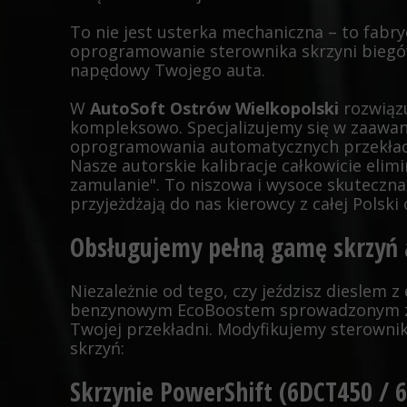
To nie jest usterka mechaniczna – to fabry
oprogramowanie sterownika skrzyni biegów
napędowy Twojego auta.
W
AutoSoft Ostrów Wielkopolski
rozwiąz
kompleksowo. Specjalizujemy się w zaawan
oprogramowania automatycznych przekład
Nasze autorskie kalibracje całkowicie elim
zamulanie". To niszowa i wysoce skuteczna 
przyjeżdżają do nas kierowcy z całej Polski
Obsługujemy pełną gamę skrzyń 
Niezależnie od tego, czy jeździsz dieslem z
benzynowym EcoBoostem sprowadzonym z 
Twojej przekładni. Modyfikujemy sterowni
skrzyń:
Skrzynie PowerShift (6DCT450 / 