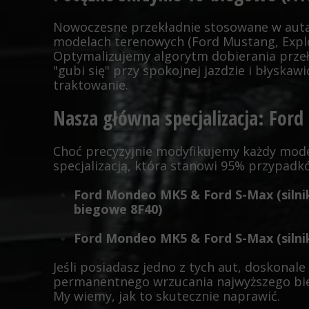
Nowoczesne przekładnie stosowane w auta
modelach terenowych (Ford Mustang, Explor
Optymalizujemy algorytm dobierania przeło
"gubi się" przy spokojnej jazdzie i błyskaw
traktowanie.
Nasza główna specjalizacja: For
Choć precyzyjnie modyfikujemy każdy mode
specjalizacją, która stanowi 95% przypadk
Ford Mondeo MK5 & Ford S-Max (silnik
biegowe 8F40)
Ford Mondeo MK5 & Ford S-Max (silnik
Jeśli posiadasz jedno z tych aut, doskonal
permanentnego wrzucania najwyższego bie
My wiemy, jak to skutecznie naprawić.