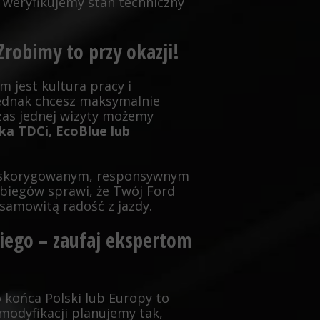
weryfikujemy stan techniczny
Zrobimy to przy okazji!
m jest kultura pracy i
 jednak chcesz maksymalnie
zas jednej wizyty możemy
ika TDCi, EcoBlue lub
ze skorygowanym, responsywnym
iegów sprawi, że Twój Ford
esamowitą radość z jazdy.
iego – zaufaj ekspertom
 końca Polski lub Europy to
modyfikacji planujemy tak,