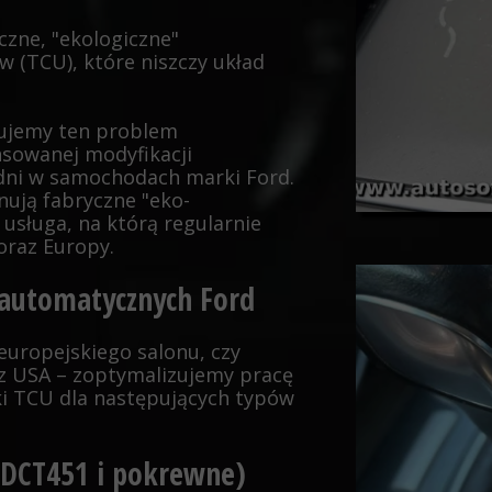
czne, "ekologiczne"
 (TCU), które niszczy układ
ujemy ten problem
sowanej modyfikacji
ni w samochodach marki Ford.
inują fabryczne "eko-
usługa, na którą regularnie
 oraz Europy.
automatycznych Ford
 europejskiego salonu, czy
USA – zoptymalizujemy pracę
ki TCU dla następujących typów
6DCT451 i pokrewne)