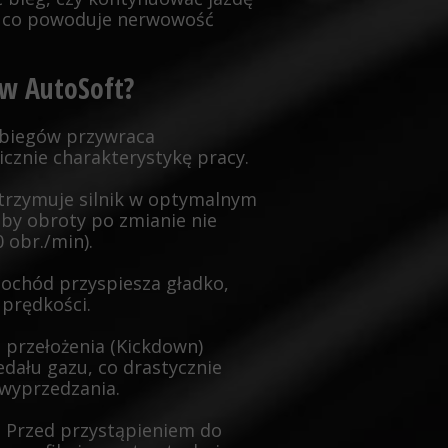
, co powoduje nerwowość
 w AutoSoft?
 biegów przywraca
znie charakterystykę pracy.
utrzymuje silnik w optymalnym
aby obroty po zmianie nie
 obr./min).
ochód przyspiesza gładko,
 prędkości.
 przełożenia (Kickdown)
dału gazu, co drastycznie
wyprzedzania.
:
Przed przystąpieniem do