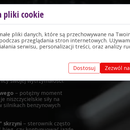
krzyni biegów Forda
 pliki cookie
stycznych norm emisji spalin
małe pliki danych, które są przechowywane na Twoi
tyczne skrzynie biegów dążą do
podczas przeglądania stron internetowych. Używam
 podzespołów mechanicznych
łania serwisu, personalizacji treści, oraz analizy r
 niskich obrotach?
Dostosuj
Zezwól na
masowego
lub konwertera –
nicy swojej wytrzymałości.
kowego
– potężny moment
 niszczycielskie siły na
w silnikach benzynowych
 skrzyni
– sterownik często
ć bieg, czy kontynuować jazdę