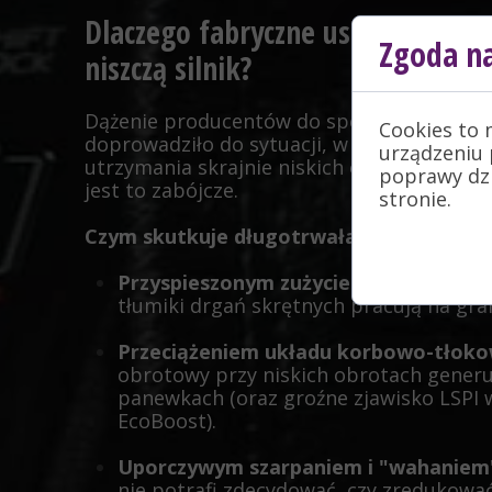
Dlaczego fabryczne ustawienia s
Zgoda na
niszczą silnik?
Dążenie producentów do spełnienia rygory
Cookies to 
doprowadziło do sytuacji, w której automa
urządzeniu 
utrzymania skrajnie niskich obrotów. Dla
poprawy dzia
jest to zabójcze.
stronie.
Czym skutkuje długotrwała jazda na zbyt
Przyspieszonym zużyciem koła dwu
tłumiki drgań skrętnych pracują na gra
Przeciążeniem układu korbowo-tło
obrotowy przy niskich obrotach generuje
panewkach (oraz groźne zjawisko LSPI 
EcoBoost).
Uporczywym szarpaniem i "wahaniem"
nie potrafi zdecydować, czy zredukowa