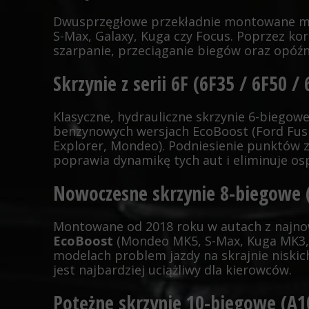
Dwusprzęgłowe przekładnie montowane m
S-Max, Galaxy, Kuga czy Focus. Poprzez ko
szarpanie, przeciąganie biegów oraz opóźn
Skrzynie z serii 6F (6F35 / 6F50 /
Klasyczne, hydrauliczne skrzynie 6-biegow
benzynowych wersjach EcoBoost (Ford Fusi
Explorer, Mondeo). Podniesienie punktów 
poprawia dynamikę tych aut i eliminuje o
Nowoczesne skrzynie 8-biegowe (
Montowane od 2018 roku w autach z najno
EcoBoost
(Mondeo MK5, S-Max, Kuga MK3, 
modelach problem jazdy na skrajnie niskich
jest najbardziej uciążliwy dla kierowców.
Potężne skrzynie 10-biegowe (A1