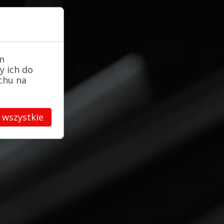
m
y ich do
uchu na
 wszystkie