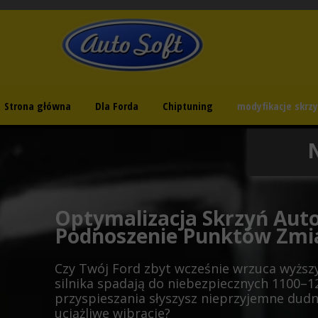
chiptuning hamownia auto soft modyfikacje ford
Strona główna
Dla Forda
Chiptuning
modyfikacje skrzy
N
Optymalizacja Skrzyń Aut
Podnoszenie Punktów Zmi
Czy Twój Ford zbyt wcześnie wrzuca wyższy
silnika spadają do niebezpiecznych 1100–1
przyspieszania słyszysz nieprzyjemne dudn
uciążliwe wibracje?