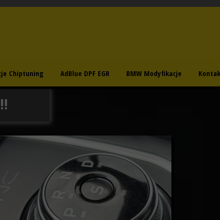
cje Chiptuning
AdBlue DPF EGR
BMW Modyfikacje
Kontak
!!