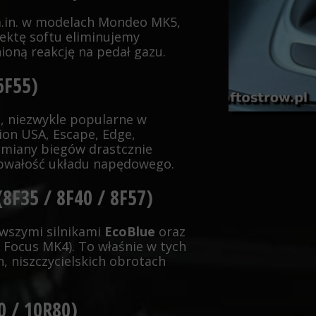
.in. w modelach Mondeo MK5,
rektę softu eliminujemy
ioną reakcję na pedał gazu.
 6F55)
e, niezwykle popularne w
on USA, Escape, Edge,
zmiany biegów drastcznie
spwałość układu napędowego.
8F35 / 8F40 / 8F57)
wszymi silnikami
EcoBlue
oraz
Focus MK4). To właśnie w tych
, niszczycielskich obrotach
0 / 10R80)