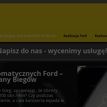
ni biegów ford powershift 6f A8 a10
Realizacje Ford
Realiza
apisz do nas - wycenimy usługę!
omatycznych Ford –
any Biegów
 bieg, sprawiając, że obroty
200 obr./min? Czy podczas
ienie, a cała karoseria wpada w