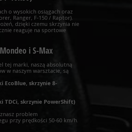
ch o wysokich osiągach oraz
er, Ranger, F-150 / Raptor).
żeń, dzięki czemu skrzynia nie
icznie reaguje na sportowe
d Mondeo i S-Max
l tej marki, naszą absolutną
ów w naszym warsztacie, są
:
i EcoBlue, skrzynie 8-
i TDCi, skrzynie PowerShift)
e znasz problem
gu przy prędkości 50-60 km/h.