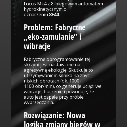
Focus Mk4 z 8-biegowym automatem
hydrokinetycznym o
oznaczeniu
8F40
.
Problem: Fabryczne
„eko-zamulanie” i
wibracje
Fabryczne oprogramowanie tej
skrzyni jest nastawione na
agresywną ekologię. Skutkuje to
utrzymywaniem silnika na zbyt
niskich obrotach (ok. 1000-
1100 obr/min), co generuje uciążliwe
wibracje, buczenie i powoduje, że
auto jest ospałe przy próbie
wyprzedzania.
Rozwiązanie: Nowa
logika zmiany biegów w