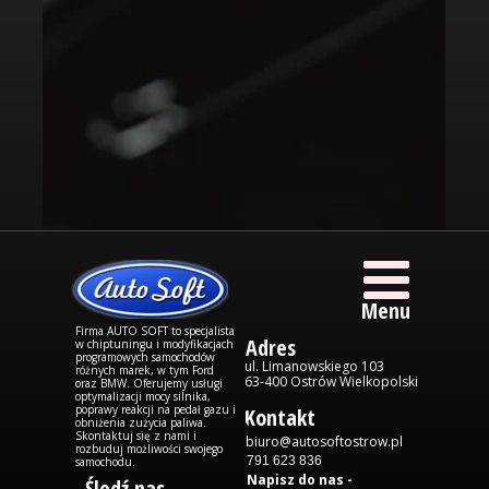
Menu
Firma AUTO SOFT to specjalista
Adres
w chiptuningu i modyfikacjach
programowych samochodów
ul. Limanowskiego 103
różnych marek, w tym Ford
63-400 Ostrów Wielkopolski
oraz BMW. Oferujemy usługi
optymalizacji mocy silnika,
poprawy reakcji na pedał gazu i
Kontakt
obniżenia zużycia paliwa.
Skontaktuj się z nami i
biuro@autosoftostrow.pl
rozbuduj możliwości swojego
791 623 836
samochodu.
Napisz do nas -
Śledź nas