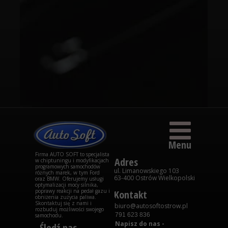
Menu
Firma AUTO SOFT to specjalista
Adres
w chiptuningu i modyfikacjach
programowych samochodów
ul. Limanowskiego 103
różnych marek, w tym Ford
63-400 Ostrów Wielkopolski
oraz BMW. Oferujemy usługi
optymalizacji mocy silnika,
poprawy reakcji na pedał gazu i
Kontakt
obniżenia zużycia paliwa.
Skontaktuj się z nami i
biuro@autosoftostrow.pl
rozbuduj możliwości swojego
791 623 836
samochodu.
Napisz do nas -
Śledź nas