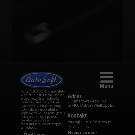
Menu
Firma AUTO SOFT to specjalista
Adres
w chiptuningu i modyfikacjach
programowych samochodów
ul. Limanowskiego 103
różnych marek, w tym Ford
63-400 Ostrów Wielkopolski
oraz BMW. Oferujemy usługi
optymalizacji mocy silnika,
poprawy reakcji na pedał gazu i
Kontakt
obniżenia zużycia paliwa.
Skontaktuj się z nami i
biuro@autosoftostrow.pl
rozbuduj możliwości swojego
791 623 836
samochodu.
Napisz do nas -
Śledź nas