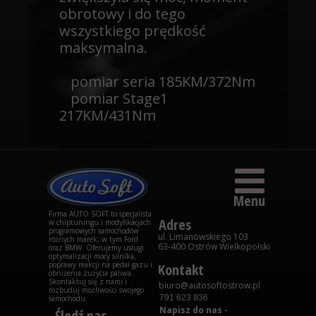
obrotowy i do tego
wszystkiego prędkość
maksymalna.
pomiar seria 185KM/372Nm
pomiar Stage1
217KM/431Nm
Menu
Firma AUTO SOFT to specjalista
Adres
w chiptuningu i modyfikacjach
programowych samochodów
ul. Limanowskiego 103
różnych marek, w tym Ford
63-400 Ostrów Wielkopolski
oraz BMW. Oferujemy usługi
optymalizacji mocy silnika,
poprawy reakcji na pedał gazu i
Kontakt
obniżenia zużycia paliwa.
Skontaktuj się z nami i
biuro@autosoftostrow.pl
rozbuduj możliwości swojego
791 623 836
samochodu.
Napisz do nas -
Śledź nas