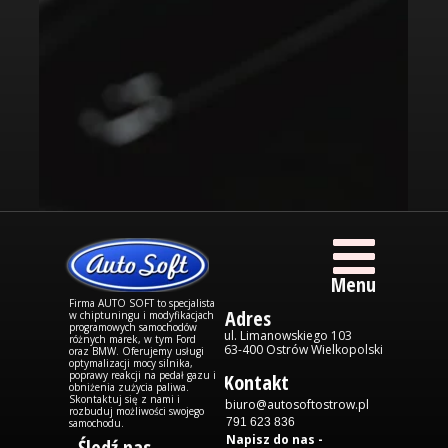
Menu
Firma AUTO SOFT to specjalista
Adres
w chiptuningu i modyfikacjach
programowych samochodów
ul. Limanowskiego 103
różnych marek, w tym Ford
63-400 Ostrów Wielkopolski
oraz BMW. Oferujemy usługi
optymalizacji mocy silnika,
poprawy reakcji na pedał gazu i
Kontakt
obniżenia zużycia paliwa.
Skontaktuj się z nami i
biuro@autosoftostrow.pl
rozbuduj możliwości swojego
791 623 836
samochodu.
Napisz do nas -
Śledź nas