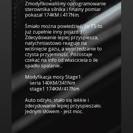
Zmodyfikowaliśmy oprogramowanie
sterownika silnika i finalny pomiar
pokazał 174KM i 417Nm.
Śmiało można powiedzieć, że T5 to
już zupełnie inny pojazd :) .
Zdecydowanie lepiej przyspiesza,
natychmiastowo reaguje na
wciśnięcie gazu, a wyprzedzanie to
czysta przyjemność. Pozostaje
czekać na info od właściciela o ile
spadło spalanie...
Modyfikacja mocy Stage1:
seria 140KM/341Nm
stage1 174KM/417Nm
Auto odżyło, stało się lekkie i
zdecydowanie lepiej przyspieszało.
Jednym słowem - jest moc.